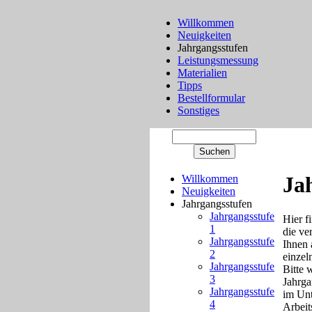
Willkommen
Neuigkeiten
Jahrgangsstufen
Leistungsmessung
Materialien
Tipps
Bestellformular
Sonstiges
Ja
Willkommen
Neuigkeiten
Jahrgangsstufen
Jahrgangsstufe
Hier f
1
die ve
Jahrgangsstufe
Ihnen 
2
einzel
Jahrgangsstufe
Bitte 
3
Jahrgan
Jahrgangsstufe
im Unt
4
Arbeit