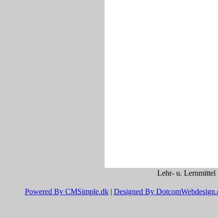
Lehr- u. Lernmittel
Powered By CMSimple.dk
|
Designed By DotcomWebdesign