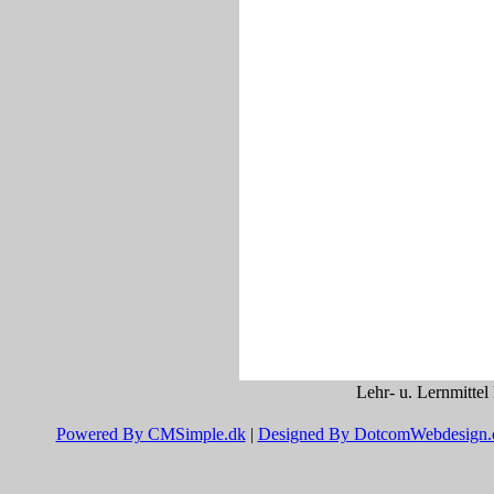
Lehr- u. Lernmittel
Powered By CMSimple.dk
|
Designed By DotcomWebdesign