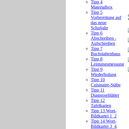
Tipp 4
Materialbox
Tipp 5
Vorbereitung auf
das neue
Schuljahr
Tipp 6
Abschreiben -
Aufschreiben
Tipp 7
Buchstabenhaus
Tipp 8
Leistungsmessung
Tipp 9
Wiederholung
Tipp 10
Cuisinaire-Stäbe
Tipp 11
Diagnoseblätter
Tipp 12
Tafelkarten
Tipp 13 Wort-
Bildkartei 1_2
Tipp 14 Wort-
Bildkartei 3_4