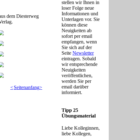
stellen wir Ihnen in
loser Folge neue
Informationen und
aus dem Diesterweg
Unterlagen vor. Sie
Verlag.
können diese
Neuigkeiten ab
sofort per email
empfangen, wenn
Sie sich auf der
Seite
Newsletter
eintragen. Sobald
wir entsprechende
Neuigkeiten
veröffentlichen,
werden Sie per
email darüber
<
Seitenanfang
>
informiert.
Tipp 25
Übungsmaterial
Liebe Kolleginnen,
liebe Kollegen,