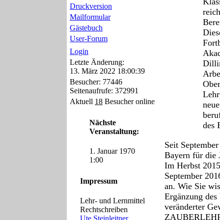
Klas
Druckversion
reic
Mailformular
Bere
Gästebuch
Dies
User-Forum
Fort
Login
Akad
Letzte Änderung:
Dill
13. März 2022 18:00:39
Arbe
Besucher: 77446
Ober
Seitenaufrufe: 372991
Lehr
Aktuell
18
Besucher online
neue
beru
Nächste
des 
Veranstaltung:
Seit September
1. Januar 1970
Bayern für die 
1:00
Im Herbst 2015 
September 2016 
Impressum
an. Wie Sie wi
Ergänzung des 
Lehr- und Lernmittel
veränderter Ge
Rechtschreiben
ZAUBERLEHRL
Ute.Steinleitner