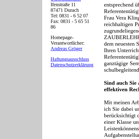
entsprechend ü
Ifenstraße 11
87471 Durach
Referententätig
Tel: 0831 - 6 52 07
Frau Vera Kling
Fax: 0831 - 5 65 51
reichhaltigen 
86
zugrundeliegen
ZAUBERLEHRLI
Homepage-
Verantwortlicher:
dem neuesten S
Andreas Gröger
Ihren Unterric
Referententätig
Haftungsausschluss
ganztägige Sem
Datenschutzerklärung
schulbegleite
Sind auch Sie 
effektiven Rec
Mit meinen Arbe
ich Sie dabei u
berücksichtigt 
einer Klasse un
Leistenkönnens
Aufgabenstellu