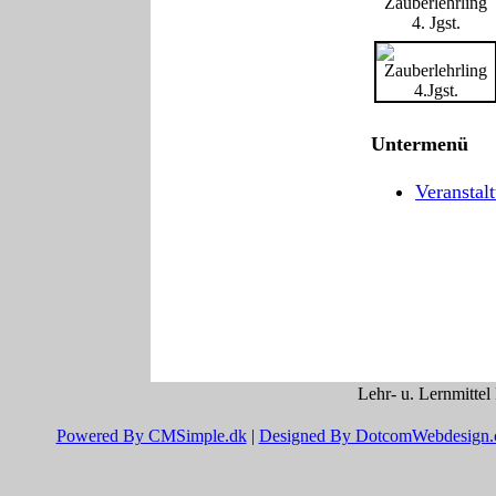
Zauberlehrling
4. Jgst.
Untermenü
Veranstal
Lehr- u. Lernmittel
Powered By CMSimple.dk
|
Designed By DotcomWebdesign