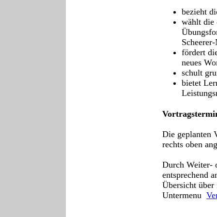
bezieht d
wählt die
Übungsfor
Scheerer
fördert di
neues Wo
schult gr
bietet Le
Leistung
Vortragstermi
Die geplanten 
rechts oben an
Durch Weiter- 
entsprechend a
Übersicht über
Untermenu
Ve